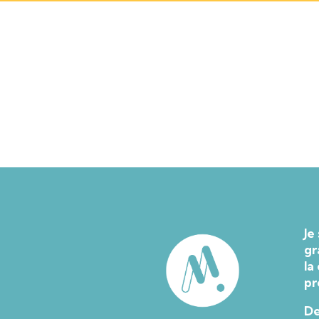
Je
gr
la
pr
De